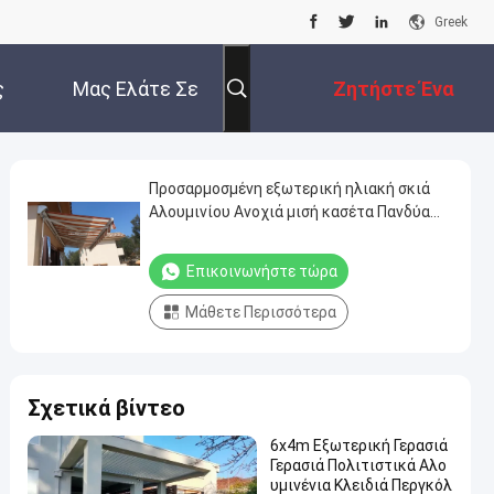
Greek
ς
Μας Ελάτε Σε
Ζητήστε Ένα
Επαφή Με
Απόσπασμα
Προσαρμοσμένη εξωτερική ηλιακή σκιά
Αλουμινίου Ανοχιά μισή κασέτα Πανδύα
ανασυρόμενο βραχίονα Ανοχιά
Επικοινωνήστε τώρα
Μάθετε Περισσότερα
Σχετικά βίντεο
6x4m Εξωτερική Γερασιά
Γερασιά Πολιτιστικά Αλο
υμινένια Κλειδιά Περγκόλ