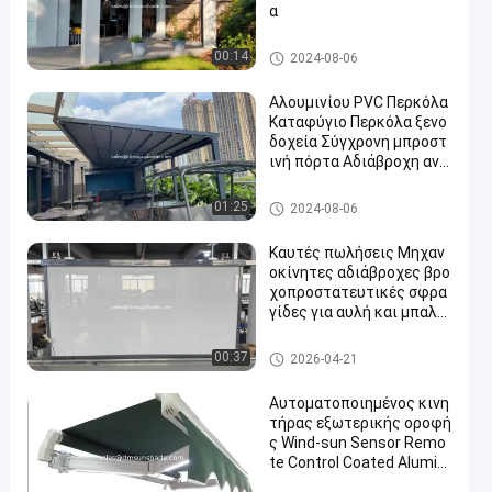
α
αδιάβροχο εισελκόμενο awn
00:14
2024-08-06
ing
Αλουμινίου PVC Περκόλα
Καταφύγιο Περκόλα ξενο
δοχεία Σύγχρονη μπροστ
ινή πόρτα Αδιάβροχη ανα
συγκρότητητη οροφή
αδιάβροχο εισελκόμενο awn
01:25
2024-08-06
ing
Καυτές πωλήσεις Μηχαν
οκίνητες αδιάβροχες βρο
χοπροστατευτικές σφρα
γίδες για αυλή και μπαλκ
όνι
Συσκευές τυφλών τροχών
00:37
2026-04-21
Αυτοματοποιημένος κινη
τήρας εξωτερικής οροφή
ς Wind-sun Sensor Remo
te Control Coated Alumin
um