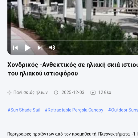
Χονδρικός -Ανθεκτικός σε ηλιακή σκιά ιστιο
του ηλιακού ιστιοφόρου
Πανί σκιάς ήλιων
2025-12-03
12 θέα
#
Sun Shade Sail
#
Retractable Pergola Canopy
#
Outdoor Suns
Περιγραφές προϊόντων από τον προμηθευτή: Πλεονεκτήματα: -1. 