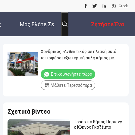
Greek
ς
Μας Ελάτε Σε
Ζητήστε Ένα
Επαφή Με
Απόσπασμα
Χονδρικός -Ανθεκτικός σε ηλιακή σκιά
ιστιοφόροι εξωτερική αυλή κήπος με
hardware kit του ηλιακού ιστιοφόρου
Επικοινωνήστε τώρα
Μάθετε Περισσότερα
Σχετικά βίντεο
Τεράστια Κήπος Παρκινγ
κ Κύκνος Γκαζέμπο