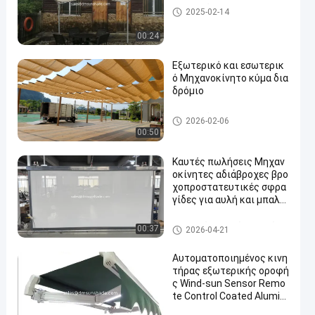
Πανί σκιάς ήλιων
2025-02-14
00:24
Εξωτερικό και εσωτερικ
ό Μηχανοκίνητο κύμα δια
δρόμιο
Πανί σκιάς ήλιων
2026-02-06
00:50
Καυτές πωλήσεις Μηχαν
οκίνητες αδιάβροχες βρο
χοπροστατευτικές σφρα
γίδες για αυλή και μπαλκ
όνι
Συσκευές τυφλών τροχών
00:37
2026-04-21
Αυτοματοποιημένος κινη
τήρας εξωτερικής οροφή
ς Wind-sun Sensor Remo
te Control Coated Alumin
um