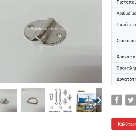
Πιστοποί
Αριθμό μ
Ποσότητα
Συσκευασ
Χρόνος 
Όροι πλη
Δυνατότ
Καλύτερ