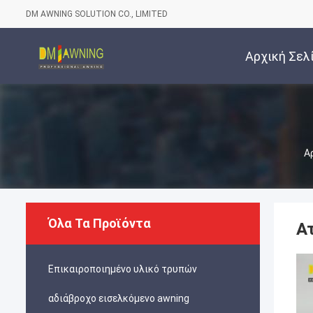
DM AWNING SOLUTION CO., LIMITED
Αρχική Σελ
Α
Όλα Τα Προϊόντα
Α
Επικαιροποιημένο υλικό τρυπών
αδιάβροχο εισελκόμενο awning