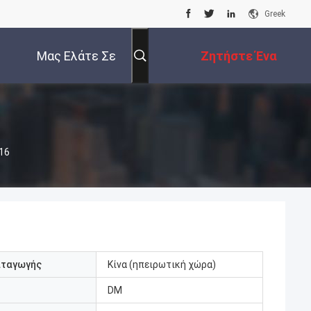
Greek
Μας Ελάτε Σε
Ζητήστε Ένα
Επαφή Με
Απόσπασμα
16
αταγωγής
Κίνα (ηπειρωτική χώρα)
DM