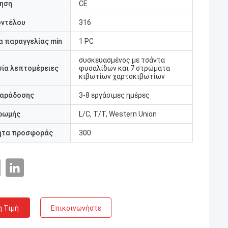
ηση
CE
οντέλου
316
 παραγγελίας min
1 PC
συσκευασμένος με τσάντα
ία λεπτομέρειες
φυσαλίδων και 7 στρώματα
κιβωτίων χαρτοκιβωτίων
παράδοσης
3-8 εργάσιμες ημέρες
ρωμής
L/C, T/T, Western Union
ητα προσφοράς
300
η Τιμή
Επικοινωνήστε