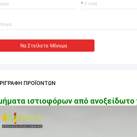
Να Στείλετε Μήνυμα
ΡΙΓΡΑΦΉ ΠΡΟΪΌΝΤΩΝ
μήματα ιστιοφόρων από ανοξείδωτο 