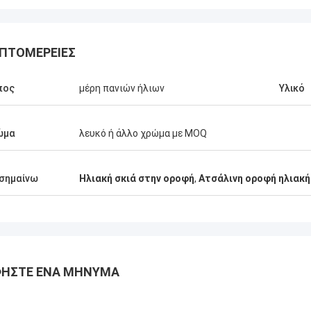
ΠΤΟΜΈΡΕΙΕΣ
πος
μέρη πανιών ήλιων
Υλικό
ώμα
λευκό ή άλλο χρώμα με MOQ
σημαίνω
Ηλιακή σκιά στην οροφή
,
Ατσάλινη οροφή ηλιακή
ΉΣΤΕ ΈΝΑ ΜΉΝΥΜΑ