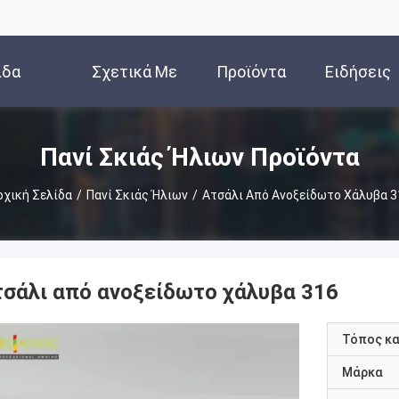
ίδα
Σχετικά Με
Προϊόντα
Ειδήσεις
Εμάς
Πανί Σκιάς Ήλιων Προϊόντα
ρχική Σελίδα
/
Πανί Σκιάς Ήλιων
/
Ατσάλι Από Ανοξείδωτο Χάλυβα 3
τσάλι από ανοξείδωτο χάλυβα 316
Τόπος κ
Μάρκα