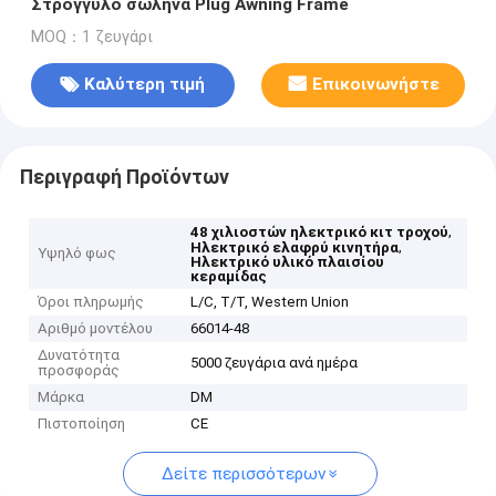
Στρογγυλό σωλήνα Plug Awning Frame
MOQ：1 ζευγάρι
Καλύτερη τιμή
Επικοινωνήστε
Περιγραφή Προϊόντων
,
48 χιλιοστών ηλεκτρικό κιτ τροχού
,
Ηλεκτρικό ελαφρύ κινητήρα
Υψηλό φως
Ηλεκτρικό υλικό πλαισίου
κεραμίδας
Όροι πληρωμής
L/C, T/T, Western Union
Αριθμό μοντέλου
66014-48
Δυνατότητα
5000 ζευγάρια ανά ημέρα
προσφοράς
Μάρκα
DM
Πιστοποίηση
CE
Δείτε περισσότερων