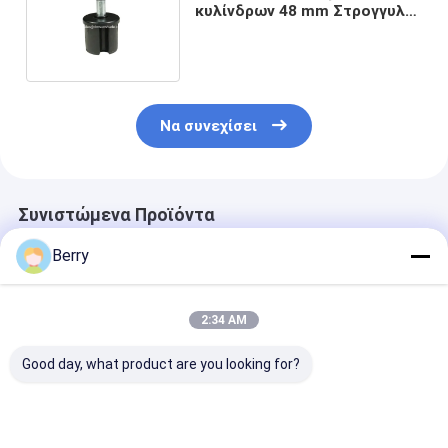
κυλίνδρων 48 mm Στρογγυλό
σωλήνα Plug Awning Frame
Να συνεχίσει
Συνιστώμενα Προϊόντα
Berry
2:34 AM
Good day, what product are you looking for?
Stepless Light &
Καυτές πωλήσεις
Κλειδιά για τ
Privacy Control
Μηχανοκίνητες
θήκη και αλυσ
bedroom
αδιάβροχες
Διαρκής λύση 