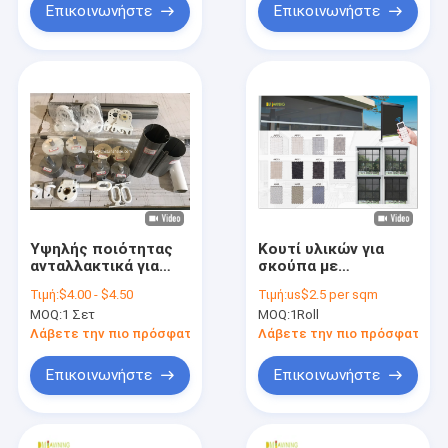
Επικοινωνήστε
Επικοινωνήστε
Υψηλής ποιότητας
Κουτί υλικών για
ανταλλακτικά για
σκούπα με
κάθετες εξωτερικές
κυλίνδρους
Τιμή:
$4.00 - $4.50
Τιμή:
us$2.5 per sqm
σκηνές
MOQ:
1 Σετ
MOQ:
1Roll
Λάβετε την πιο πρόσφατη τιμή
Λάβετε την πιο πρόσφατη τι
Επικοινωνήστε
Επικοινωνήστε