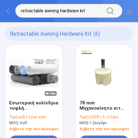
Retractable Awning Hardware Kit
(6)
Εσωτερική κυλίνδρια
78 mm
τυφλή
Μηχανοκίνητο κιτ
συσσωρευτική τέντα
σκιάσης κυλίνδρων
Τιμή:
us$2.5 per sqm
Τιμή:
USD$1.5~3.5/pc
υλικού κιτ
Νάιλον τετραγωνική
MOQ:
1roll
MOQ:
1 ζευγάρι
κυλίνδρων σκιά
πρίζα ανασυρόμενο
ηλιακού κρέατος
υλικό καμπαναριού
Λάβετε την πιο πρόσφατη τιμή
Λάβετε την πιο πρόσφατη τι
ύφασμα