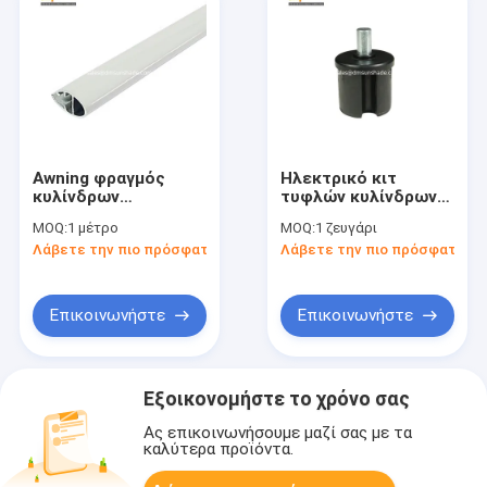
Awning φραγμός
Ηλεκτρικό κιτ
κυλίνδρων
τυφλών κυλίνδρων
παραθύρων, Awning
48 mm Στρογγυλό
MOQ:
1 μέτρο
MOQ:
1 ζευγάρι
εξαρτήματα
σωλήνα Plug Awning
Λάβετε την πιο πρόσφατη τιμή
Λάβετε την πιο πρόσφατη τι
παραθύρων, Awning
Frame
συνέλευση
Επικοινωνήστε
Επικοινωνήστε
Εξοικονομήστε το χρόνο σας
Ας επικοινωνήσουμε μαζί σας με τα
καλύτερα προϊόντα.