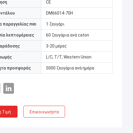
ηση
CE
οντέλου
DM66014-70H
 παραγγελίας min
1 ζευγάρι
ία λεπτομέρειες
60 ζευγάρια ανά caton
παράδοσης
3-20 μέρες
ρωμής
L/C, T/T, Western Union
ητα προσφοράς
5000 ζευγάρια ανά ημέρα
η Τιμή
Επικοινωνήστε