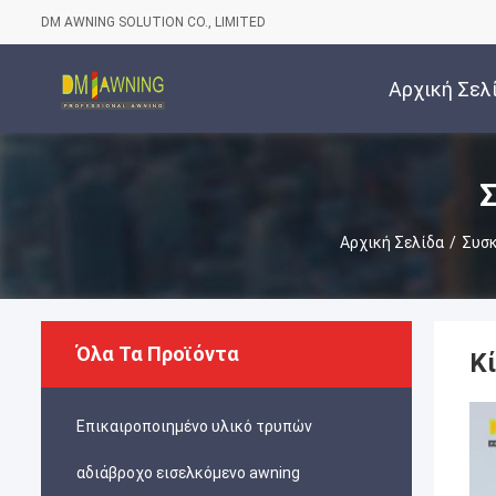
DM AWNING SOLUTION CO., LIMITED
Αρχική Σελ
Σ
Αρχική Σελίδα
/
Συσ
Όλα Τα Προϊόντα
Κ
Επικαιροποιημένο υλικό τρυπών
αδιάβροχο εισελκόμενο awning