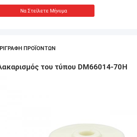
Να Στείλετε Μήνυμα
ΡΙΓΡΑΦΉ ΠΡΟΪΌΝΤΩΝ
λακαρισμός του τύπου DM66014-70H