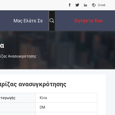
Greek
Μας Ελάτε Σε
Ζητήστε Ένα
Επαφή Με
Απόσπασμα
τα
ρίζας Ανασυγκρότησης
πρίζας ανασυγκρότησης
αταγωγής
Κίνα
DM