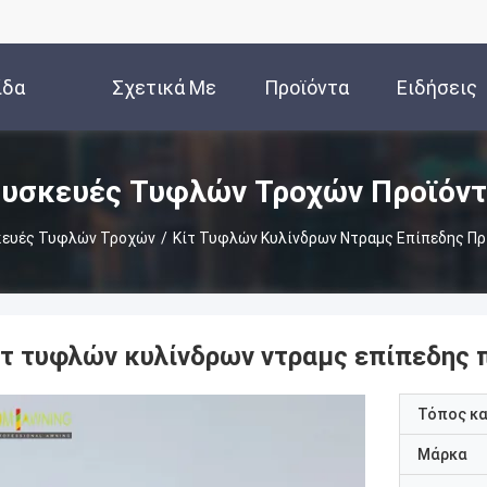
ίδα
Σχετικά Με
Προϊόντα
Ειδήσεις
Εμάς
υσκευές Τυφλών Τροχών Προϊόν
κευές Τυφλών Τροχών
/
Κίτ Τυφλών Κυλίνδρων Ντραμς Επίπεδης Π
ίτ τυφλών κυλίνδρων ντραμς επίπεδης 
Τόπος κ
Μάρκα