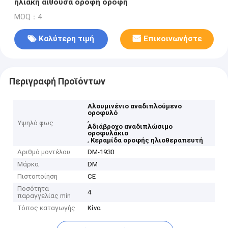
ηλιακή αίθουσα οροφή οροφή
MOQ：4
Καλύτερη τιμή
Επικοινωνήστε
Περιγραφή Προϊόντων
Αλουμινένιο αναδιπλούμενο
οροφυλό
,
Υψηλό φως
Αδιάβροχο αναδιπλώσιμο
οροφυλάκιο
,
Κεραμίδα οροφής ηλιοθεραπευτή
Αριθμό μοντέλου
DM-1930
Μάρκα
DM
Πιστοποίηση
CE
Ποσότητα
4
παραγγελίας min
Τόπος καταγωγής
Κίνα