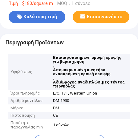
Τιμή：$180/square m
MOQ：1 σύνολο
Καλύτερη τιμή
Επικοινωνήστε
Περιγραφή Προϊόντων
Επικαιροποιημένη οροφή οροφής
για βαριά χρήση
,
Απομακρυσμένη κινητήρα
Υψηλό φως
ανασυρόμενη οροφή οροφής
,
Αδιάβροχες αναδιπλώσιμες τέντες
περγκόλας
Όροι πληρωμής
L/C, T/T, Western Union
Αριθμό μοντέλου
DM-1930
Μάρκα
DM
Πιστοποίηση
CE
Ποσότητα
1 σύνολο
παραγγελίας min