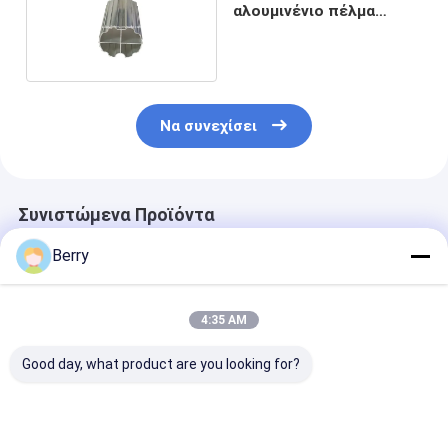
αλουμινένιο πέλμα
κυλίνδρων σωλήνων
Να συνεχίσει
Συνιστώμενα Προϊόντα
Berry
4:35 AM
Good day, what product are you looking for?
70 mm Ζυγισμένο
Τυβώματα τρυπών
85 mm κυλίνδ
Careless Awning
για μπαλκόνι για
RV Τυβώματο
Tube Steel Awning
τροχόσπιτα
Εναλλακτικής