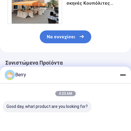
σκηνές Κουπόλιτες
προβολέες Αναρμόσιμες
παράθυρες
Να συνεχίσει
Συνιστώμενα Προϊόντα
Berry
3:23 AM
Good day, what product are you looking for?
Προσαρμοσμένη
Εξωτερικό κινητήρα
Ηλεκτρική
εξωτερική ηλιακή
οροφή / ηλιακή
περγκόλα ορο
σκιά Αλουμινίου
αίθουσα οροφή
κάλυψη αλουμ