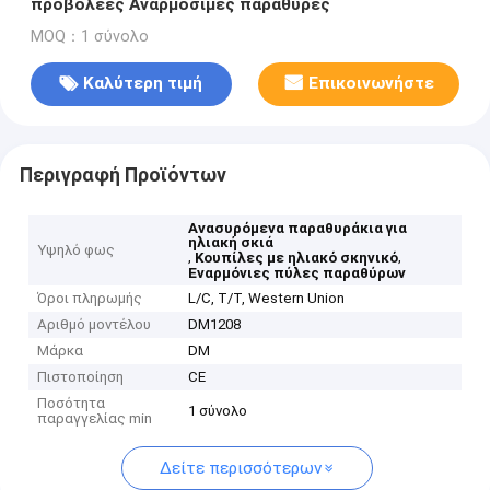
προβολέες Αναρμόσιμες παράθυρες
MOQ：1 σύνολο
Καλύτερη τιμή
Επικοινωνήστε
Περιγραφή Προϊόντων
Ανασυρόμενα παραθυράκια για
ηλιακή σκιά
Υψηλό φως
,
,
Κουπίλες με ηλιακό σκηνικό
Εναρμόνιες πύλες παραθύρων
Όροι πληρωμής
L/C, T/T, Western Union
Αριθμό μοντέλου
DM1208
Μάρκα
DM
Πιστοποίηση
CE
Ποσότητα
1 σύνολο
παραγγελίας min
Δείτε περισσότερων