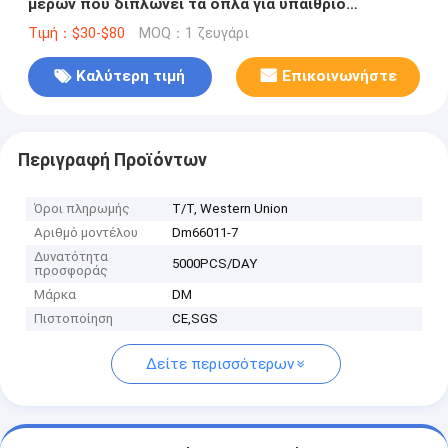
μερών που διπλώνει τα όπλα για υπαίθριο
εισελκόμενο Awning
Τιμή：$30-$80
MOQ：1 ζευγάρι
Καλύτερη τιμή
Επικοινωνήστε
Περιγραφή Προϊόντων
Όροι πληρωμής
T/T, Western Union
Αριθμό μοντέλου
Dm66011-7
Δυνατότητα
5000PCS/DAY
προσφοράς
Μάρκα
DM
Πιστοποίηση
CE,SGS
Δείτε περισσότερων