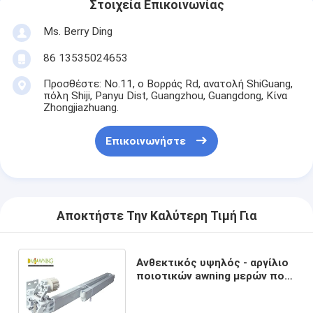
Στοιχεία Επικοινωνίας
Ms. Berry Ding
86 13535024653
Προσθέστε: No.11, ο Βορράς Rd, ανατολή ShiGuang,
πόλη Shiji, Panyu Dist, Guangzhou, Guangdong, Κίνα
Zhongjiazhuang.
Επικοινωνήστε
Αποκτήστε Την Καλύτερη Τιμή Για
Ανθεκτικός υψηλός - αργίλιο
ποιοτικών awning μερών που
διπλώνει τα όπλα για
υπαίθριο εισελκόμενο Awning