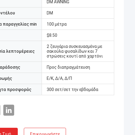
DM AWNING
οντέλου
DM
 παραγγελίας min
100 μέτρα
$8.50
2 ζευγάρια συσκευασμένα με
ία λεπτομέρειες
σακούλα φυσαλίδων και 7
στρώσεις κουτί από χαρτόνι
παράδοσης
Προς διαπραγμάτευση
ρωμής
Ε/Κ, Δ/Α, Δ/Π
ητα προσφοράς
300 σετ/σετ την εβδομάδα
η Τιμή
Επικοινωνήστε