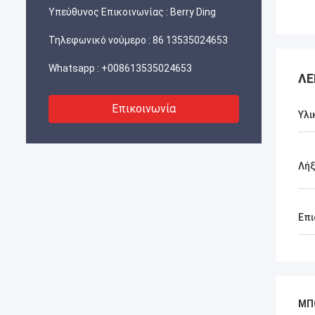
Υπεύθυνος Επικοινωνίας :
Berry Ding
Τηλεφωνικό νούμερο :
86 13535024653
Whatsapp :
+008613535024653
ΛΕ
Επικοινωνία
Υλι
Λήξ
Επι
ΜΠ