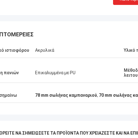
ΠΤΟΜΈΡΕΙΕΣ
κό ιστιοφόρου
Ακρυλικά
Υλικό 
Μέθοδ
η πανιών
Επικαλυμμένα με PU
λειτου
σημαίνω
78 mm σωλήνας καμπαναριού
,
70 mm σωλήνας κ
ΟΡΕΊΤΕ ΝΑ ΣΗΜΕΙΏΣΕΤΕ ΤΑ ΠΡΟΪΌΝΤΑ ΠΟΥ ΧΡΕΙΆΖΕΣΤΕ ΚΑΙ ΝΑ Ε