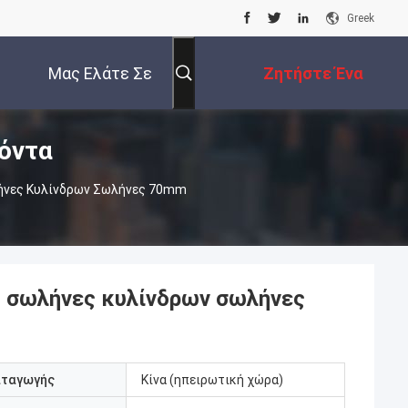
Greek
Μας Ελάτε Σε
Ζητήστε Ένα
όντα
Επαφή Με
Απόσπασμα
ήνες Κυλίνδρων Σωλήνες 70mm
ς σωλήνες κυλίνδρων σωλήνες
αταγωγής
Κίνα (ηπειρωτική χώρα)