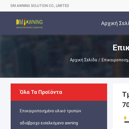
DM AWNING SOLUTION CO., LIMITED
Αρχική Σελ
Επι
Αρχική Σελίδα
/
Επικαιροποιη
Όλα Τα Προϊόντα
Τ
7
Επικαιροποιημένο υλικό τρυπών
αδιάβροχο εισελκόμενο awning