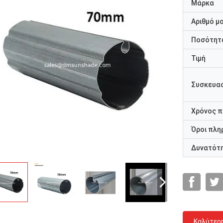
Μάρκα
Αριθμό μ
Ποσότητα
Τιμή
Συσκευασ
Χρόνος 
Όροι πλη
Δυνατότ
Καλύτερ