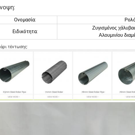
νοψη:
Ονομασία:
Ρολά
Ζυγισμένος χάλυβας
Ειδικότητα:
Αλουμινίου δια
άρι τέντωσης: