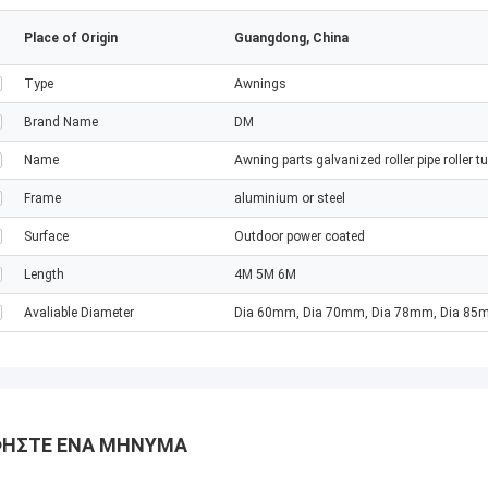
Place of Origin
Guangdong, China
Type
Awnings
Brand Name
DM
Name
Awning parts galvanized roller pipe rol
Frame
aluminium or steel
Surface
Outdoor power coated
Length
4M 5M 6M
Avaliable Diameter
Dia 60mm, Dia 70mm, Dia 78mm, Dia 8
ΉΣΤΕ ΈΝΑ ΜΉΝΥΜΑ