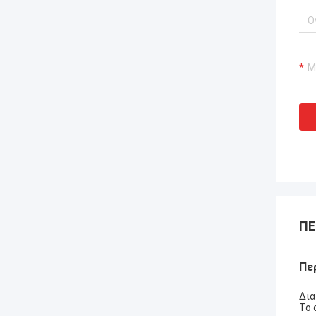
ΠΕ
Πε
Δια
Το 