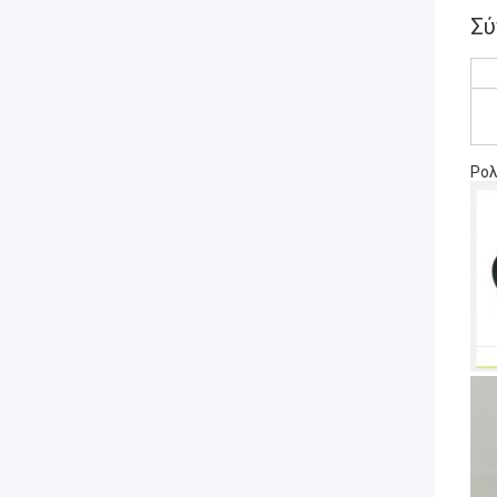
Σύ
Ρολ