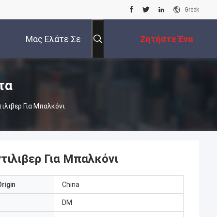
Greek
Μας Ελάτε Σε
Ζητήστε Ένα
Επαφή Με
Απόσπασμα
τα
ιλιβερ Για Μπαλκόνι
τιλιβερ Για Μπαλκόνι
rigin
China
DM