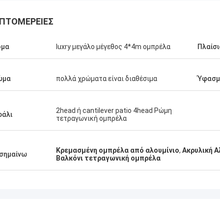
ΠΤΟΜΈΡΕΙΕΣ
ομα
luxry μεγάλο μέγεθος 4*4m ομπρέλα
Πλαίσι
ώμα
πολλά χρώματα είναι διαθέσιμα
Ύφασμ
2head ή cantilever patio 4head Ρώμη
φάλι
τετραγωνική ομπρέλα
Κρεμασμένη ομπρέλα από αλουμίνιο
,
Ακρυλική Α
σημαίνω
Βαλκόνι τετραγωνική ομπρέλα