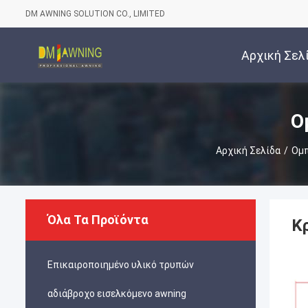
DM AWNING SOLUTION CO., LIMITED
Αρχική Σελ
Ο
Αρχική Σελίδα
/
Ομπ
Όλα Τα Προϊόντα
Κ
Επικαιροποιημένο υλικό τρυπών
αδιάβροχο εισελκόμενο awning