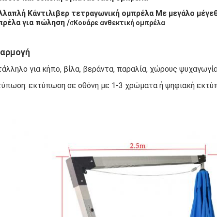
λλαπλή Κάντιλιβερ τετραγωνική ομπρέλα Με μεγάλο μέγεθ
πρέλα για πώληση /
σ
Κουάρε ανθεκτική ομπρέλα
αρμογή
άλληλο για κήπο, βίλα, βεράντα, παραλία, χώρους ψυχαγωγία
τύπωση: εκτύπωση σε οθόνη με 1-3 χρώματα ή ψηφιακή εκτύ