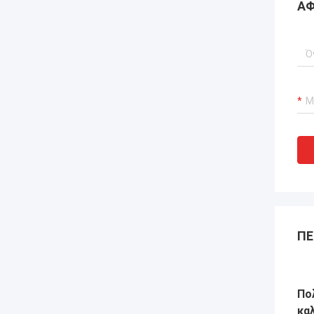
ΑΦ
ΠΕ
Πο
κα