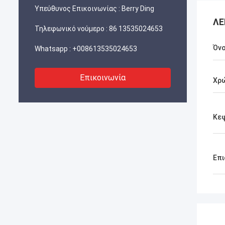
Υπεύθυνος Επικοινωνίας :
Berry Ding
ΛΕ
Τηλεφωνικό νούμερο :
86 13535024653
Όν
Whatsapp :
+008613535024653
Επικοινωνία
Χρ
Κε
Επι