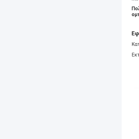
Πο
ομ
Εφ
Κατ
Εκ