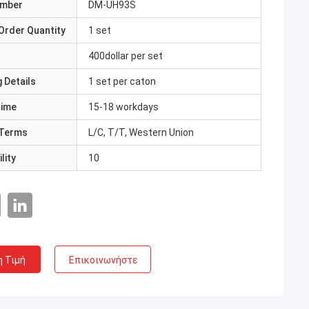
umber
DM-UH93S
Order Quantity
1 set
400dollar per set
 Details
1 set per caton
Time
15-18 workdays
Terms
L/C, T/T, Western Union
lity
10
η Τιμή
Επικοινωνήστε