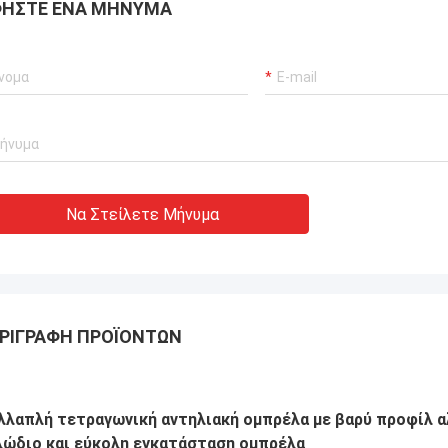
ΉΣΤΕ ΈΝΑ ΜΉΝΥΜΑ
Να Στείλετε Μήνυμα
ΡΙΓΡΑΦΉ ΠΡΟΪΌΝΤΩΝ
λλαπλή τετραγωνική αντηλιακή ομπρέλα με βαρύ προφίλ α
λώδιο και εύκολη εγκατάσταση ομπρέλα