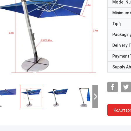
Model N
Minimum 
Τιμή
Packaging
Delivery 
Payment 
Supply Abi
Καλύτερ