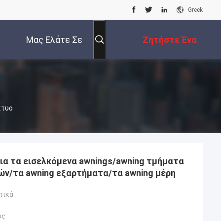
Greek
Μας Ελάτε Σε
Ζητήστε Ένα
Επαφή Με
Απόσπασμα
κτυο
για τα εισελκόμενα awnings/awning τμήματα
ιών/τα awning εξαρτήματα/τα awning μέρη
τικά
ός