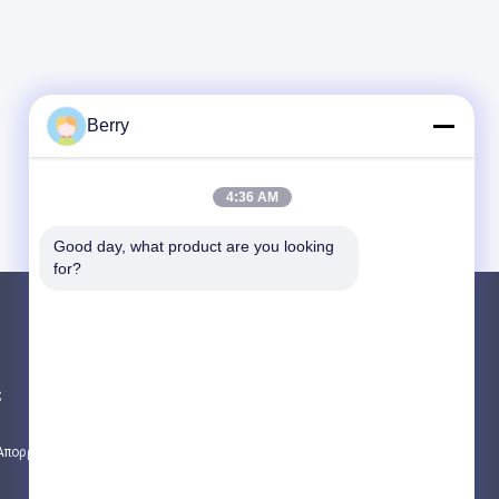
Berry
4:36 AM
Good day, what product are you looking 
for?
Προϊόντα
Επικαιροποιημένο υλικό τρυπών
ς
αδιάβροχο εισελκόμενο awning
Ανασυρόμενες οροφές παραθύρων
 Απορρήτου
Όλες οι κατηγορίες