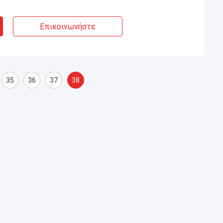
Επικοινωνήστε
35
36
37
38