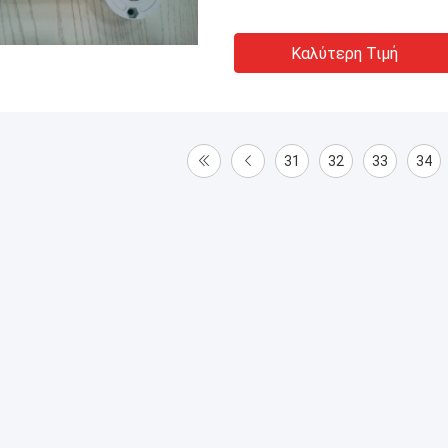
Καλύτερη Τιμή
31
32
33
34