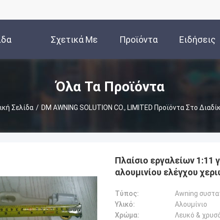
ίδα
Σχετικά Με
Προϊόντα
Ειδήσεις
Εμάς
Όλα Τα Προϊόντα
ική Σελίδα
/
DM AWNING SOLUTION CO., LIMITED Προϊόντα Στο Διαδί
Πλαίσιο εργαλείων 1:11 
αλουμινίου ελέγχου χερ
Τύπος:
Awning συστα
Υλικό:
Αλουμίνιο
Χρώμα:
Λευκό & χρυσ